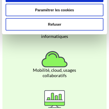
Paramétrer les cookies
Refuser
Relation technique avec
vos autres fournisseurs
informatiques
Mobilité, cloud, usages
collaboratifs