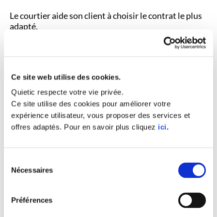
Le courtier aide son client à choisir le contrat le plus
adapté.
« Ce qu’il faut gagner,
c’est l
a bataille de la
sauvegarde ! «
Aujourd’hui il y a encore des entreprises qui se
Ce site web utilise des cookies.
sentent à l’abri. Elles pensent qu’elles n’intéressent
Quietic respecte votre vie privée.
pas les pirates. Or la question n’est pas de savoir si
Ce site utilise des cookies pour améliorer votre
elles seront attaquées mais quand elles le seront. !
expérience utilisateur, vous proposer des services et
Avec des attaques de moins en moins grossières,
offres adaptés. Pour en savoir plus cliquez
ici
.
réalisées massivement par des robots, les pirates
parviennent souvent à trouver la faille.
La question est donc de s’assurer que le dispositif de
Sélection
sauvegarde est performant.
Nécessaires
du
consentement
Être accompagné par un prestataire informatique
reste un bon moyen d’optimiser son dispositif de
Préférences
prévention / protection .