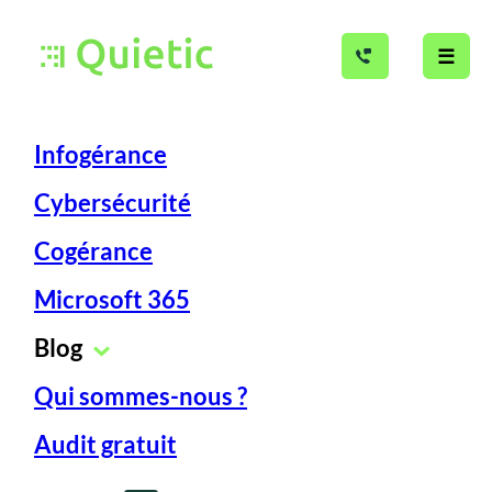
☰
Infogérance
Cybersécurité
Cogérance
Microsoft 365
Lundi 10 jan 2022
Cybersécurité
Blog
Qui sommes-nous ?
Cyberassurance :
Nos articles dédiés au métier
Audit gratuit
quelle place face aux