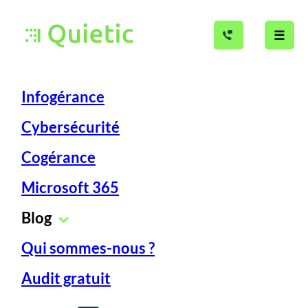
☰
Infogérance
Cybersécurité
Cogérance
Microsoft 365
Blog
Vendredi 18 jan 2019
Qui sommes-nous ?
Nos articles dédiés au métier
Concept MSP
Infogérance
Audit gratuit
Les avantages MSP en