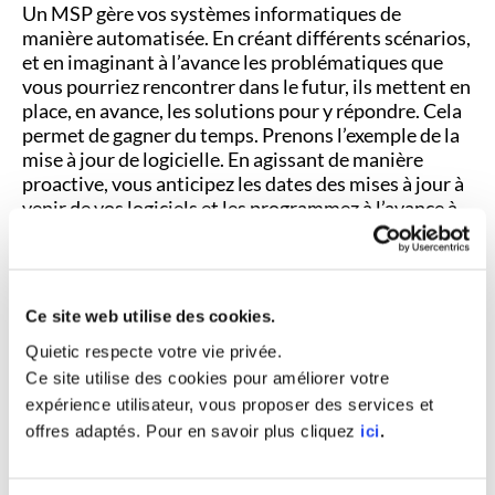
Un MSP gère vos systèmes informatiques de
manière automatisée. En créant différents scénarios,
et en imaginant à l’avance les problématiques que
vous pourriez rencontrer dans le futur, ils mettent en
place, en avance, les solutions pour y répondre. Cela
permet de gagner du temps. Prenons l’exemple de la
mise à jour de logicielle. En agissant de manière
proactive, vous anticipez les dates des mises à jour à
venir de vos logiciels et les programmez à l’avance à
un moment durant lequel vous ne travaillez pas. Cela
évite de perdre du temps inutilement et de toujours
être assuré de bénéficier des dernières versions.
Ce site web utilise des cookies.
7) Proactivité plutôt que de la
Quietic respecte votre vie privée.
réactivité
Ce site utilise des cookies pour améliorer votre
expérience utilisateur, vous proposer des services et
offres adaptés. Pour en savoir plus cliquez
ici
.
Faire le choix de
la proactivité
face à la réactivité est
l’une des caractéristiques principales permettant de
définir un MSP. En étant proactif, il anticipe les